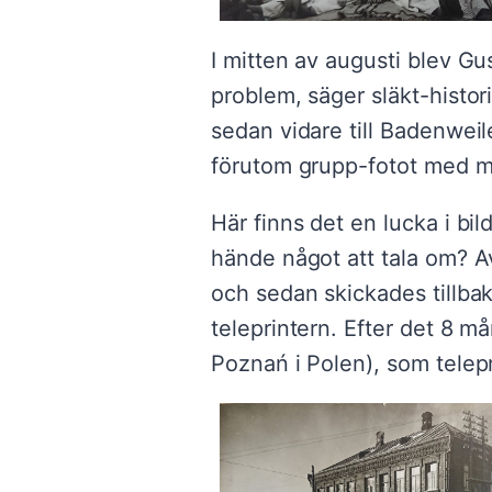
I mitten av augusti blev Gu
problem, säger släkt-histor
sedan vidare till Badenweil
förutom grupp-fotot med m
Här finns det en lucka i bil
hände något att tala om? Av
och sedan skickades tillbak
teleprintern. Efter det 8 m
Poznań i Polen), som telepr