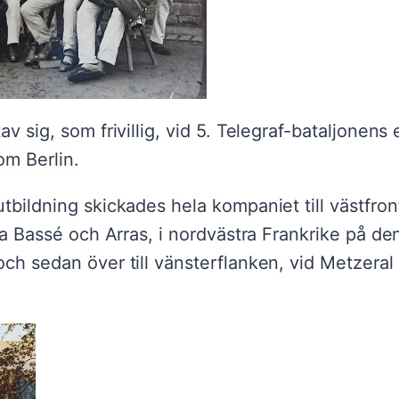
v sig, som frivillig, vid 5. Telegraf-bataljonens
om Berlin.
utbildning skickades hela kompaniet till västfr
l La Bassé och Arras, i nordvästra Frankrike på d
ch sedan över till vänsterflanken, vid Metzeral