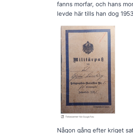
fanns morfar, och hans mor
levde här tills han dog 195
Någon gång efter kriget sa