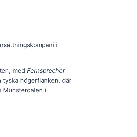
 ersättningskompani i
onten, med
Fernsprecher
en tyska högerflanken, där
 i Münsterdalen i