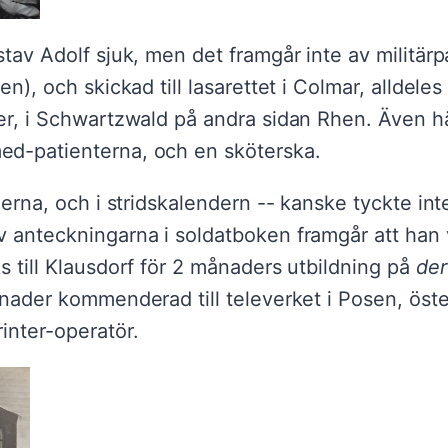
stav Adolf sjuk, men det framgår inte av militärp
ien), och skickad till lasarettet i Colmar, allde
er, i Schwartzwald på andra sidan Rhen. Även här
ed-patienterna, och en sköterska.
derna, och i stridskalendern -- kanske tyckte int
 anteckningarna i soldatboken framgår att han v
s till Klausdorf för 2 månaders utbildning på
der
ånader kommenderad till televerket i Posen, öst
inter-operatör.