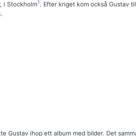
1
, i Stockholm
. Efter kriget kom också Gustav til
3.
tte Gustav ihop ett album med bilder. Det samma