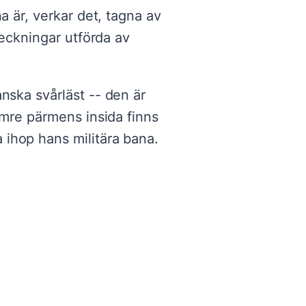
a är, verkar det, tagna av
teckningar utförda av
nska svårläst -- den är
ämre pärmens insida finns
 ihop hans militära bana.