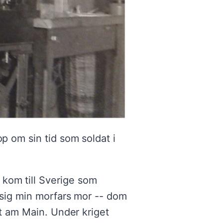
op om sin tid som soldat i
kom till Sverige som
d sig min morfars mor -- dom
rt am Main. Under kriget