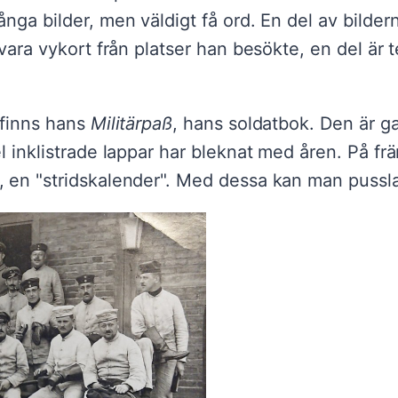
nga bilder, men väldigt få ord. En del av bildern
 vara vykort från platser han besökte, en del är 
 finns hans
Militärpaß
, hans soldatbok. Den är ga
l inklistrade lappar har bleknat med åren. På fr
, en "stridskalender". Med dessa kan man pussla