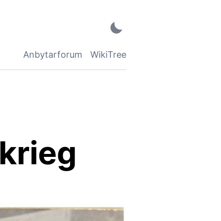
Anbytarforum
WikiTree
tkrieg